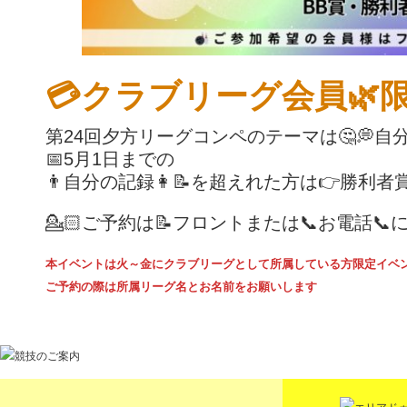
💳クラブリーグ会員🌿
第24回夕方リーグコンペのテーマは🤔💭自分と
📅5月1日までの
👨自分の記録👩📝を超えれた方は👉勝利者賞G
💁🏻ご予約は📝フロントまたは📞お電話📞
本イベントは火～金にクラブリーグとして所属している方限定イベ
ご予約の際は所属リーグ名とお名前をお願いします