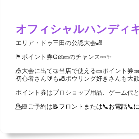
オフィシャルハンディ
エリア・ドゥ三田の公認大会🎳
🏴ポイント券Get🎫のチャンス👀✨
🎪大会に出て🤝当店で使える🎫ポイント券🎫
初心者さん🔰も🎳ボウリング好きさんも大歓迎
ポイント券はプロショップ用品、ゲーム代と
💁🏻ご予約は📝フロントまたは📞お電話📞