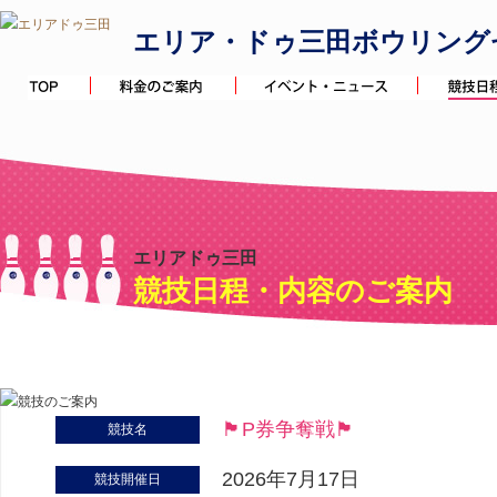
エリア・ドゥ三田ボウリング
エリアドゥ三田
競技日程・内容のご案内
🏴P券争奪戦🏴
競技名
2026年7月17日
競技開催日