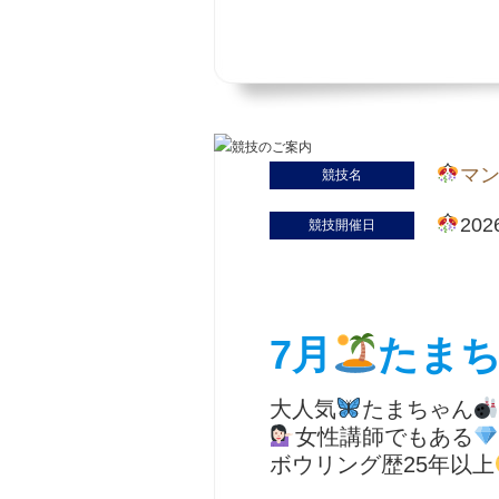
マ
競技名
20
競技開催日
7月
たま
大人気
たまちゃん
女性講師でもある
ボウリング歴25年以上