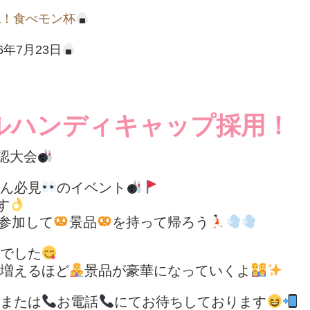
認！食べモン杯
26年7月23日
ルハンディキャップ採用！
認大会
ん必見
のイベント
す
参加して
景品
を持って帰ろう
でした
増えるほど
景品が豪華になっていくよ
または
お電話
にてお待ちしております