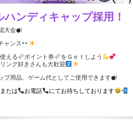
ルハンディキャップ採用！
認大会
チャンス
使える
ポイント券
をＧｅｔしよう
リング好きさんも大歓迎
ップ用品、ゲーム代としてご使用できます
または
お電話
にてお待ちしております