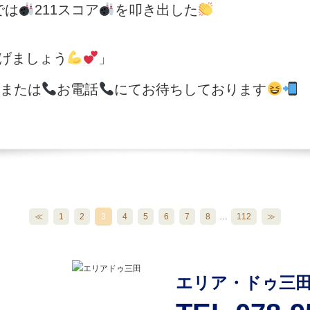
では
211スコア
を叩き出した
げましょう
」
または
お電話
にてお待ちしております
≪
1
2
3
4
5
6
7
8
…
112
≫
エリア・ドゥ三