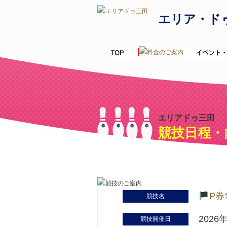
エリア・ド
エリアドゥ三田
競技日程・
P券
競技名
2026
競技開催日