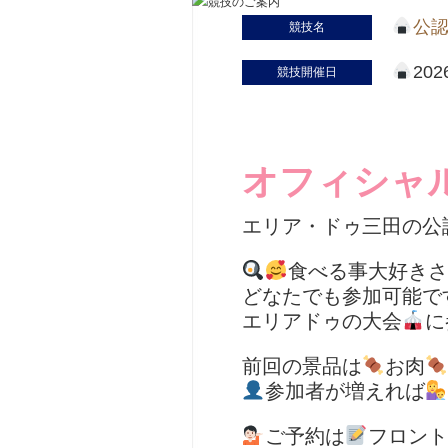
公
競技名
20
競技開催日
オフィシャ
エリア・ドゥ三田の公
食べる事大好きさ
どなたでも参加可能で
エリアドゥの大会
に
前回の景品は
お肉
参加者が増えれば
ご予約は
フロント