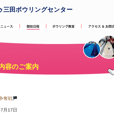
ゥ三田ボウリングセンター
内容のご案内
争奪戦
年7月17日